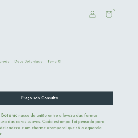
0
arede
.
Doce Botanique
.
Tema 01
 Botanic
nasce da união entre a leveza das formas
çura das cores suaves. Cada estampa foi pensada para
, delicadeza e um charme atemporal que só a aquarela
r.