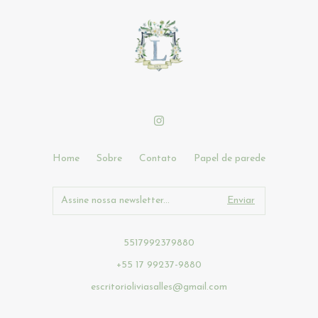
Home
Sobre
Contato
Papel de parede
5517992379880
+55 17 99237-9880
escritorioliviasalles@gmail.com