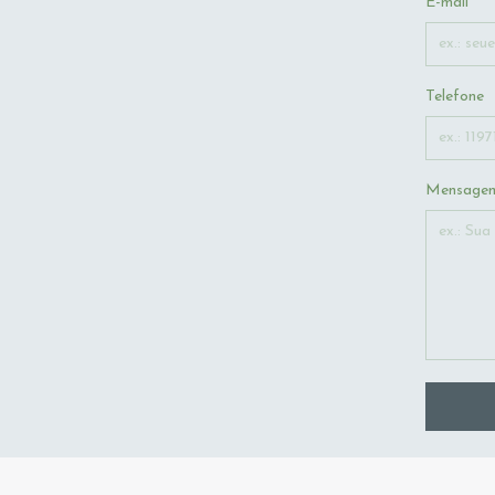
E-mail
Telefone
Mensage